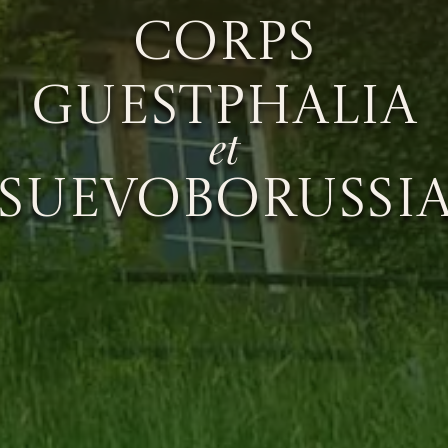
Corps
Guestphalia
et
Suevoborussi